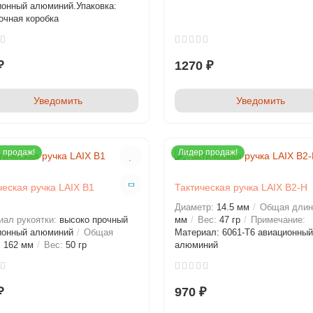
ионный алюминий.Упаковка:
очная коробка
1270 ₽
₽
Уведомить
Уведомить
 продаж!
Лидер продаж!
ческая ручка LAIX B1
Тактическая ручка LAIX B2-H
Диаметр:
14.5 мм
Общая длин
иал рукоятки:
высоко прочный
мм
Вес:
47 гр
Примечание:
ионный алюминий
Общая
Материал: 6061-T6 авиационный
:
162 мм
Вес:
50 гр
алюминий
₽
970 ₽