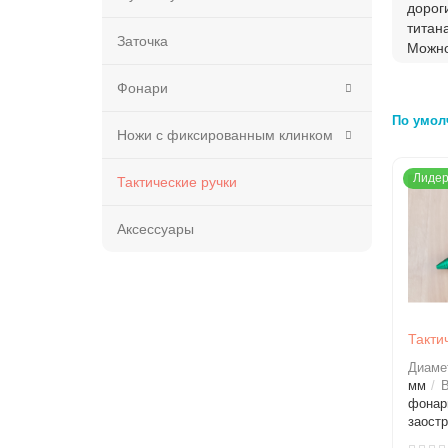
дорог
титан
Заточка
Можно
Урон
Фонари
Причи
некот
По умол
делае
Ножи с фиксированным клинком
такую
ручку
Лидер
Тактические ручки
посто
много
также
Аксессуары
хват.
Такти
Диаме
мм
В
фонар
заостр