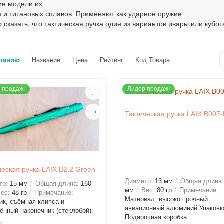
ие модели из
а и титановых сплавов. Применяют как ударное оружие.
 сказать, что тактическая ручка один из вариантов ивары или кубот
няется посредством удара по уязвимым точкам человеческого тел
орых моделях
чанию
Название
Цена
Рейтинг
Код Товара
тся острый наконечник для сохранения ДНК нападавшего. Использ
 может практически любой человек без определенных навыков. Ее 
 продаж!
Лидер продаж!
янно носить с собой, так как она не является оружием и не занимае
 места,
 существуют различные техники владения ручкой: прямой хват обр
Тактическая ручка LAIX B007
ческая ручка LAIX B2.2 Green
Диаметр:
13 мм
Общая длина
тр:
15 мм
Общая длина:
160
мм
Вес:
80 гр
Примечание:
ес:
48 гр
Примечание:
Материал: высоко прочный
ик, съёмная клипса и
авиационный алюминий.Упаковк
ённый наконечник (стеклобой).
Подарочная коробка