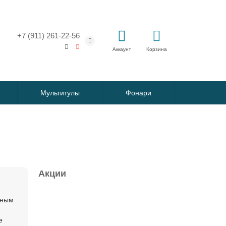
+7 (911) 261-22-56
Аккаунт
Корзина
Мультитулы
Фонари
Акции
Ваша скидка: - 28%
пным
Лидер продаж!
е