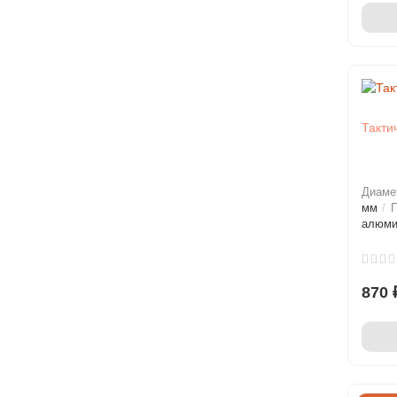
Такти
Диаме
мм
П
алюми
870 