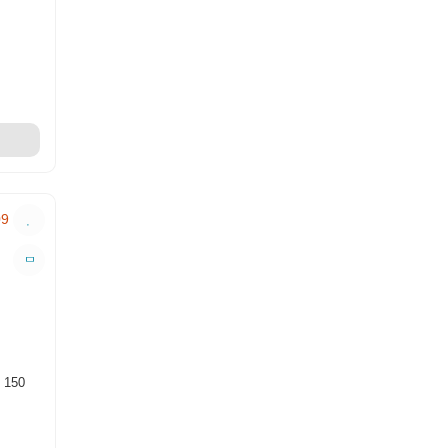
500 ₽
622 ₽
В Корзину
Купить в 1 Клик
Ваша скидка: - 9%
МУЛЬТИТУЛ MBS032 – MR.BLADE
Общая длина:
45 мм
Длина клинка:
25
мм
Марка стали:
2Cr13
500 ₽
550 ₽
:
150
В Корзину