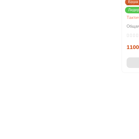
Ваша 
Лидер
Такти
Общая
1100