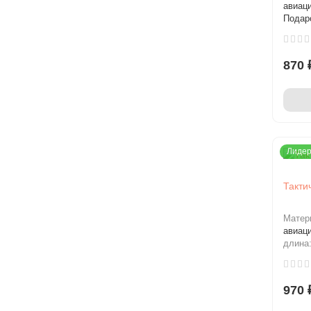
авиац
Подар
870 
Лидер
Такти
Матер
авиац
длина
970 