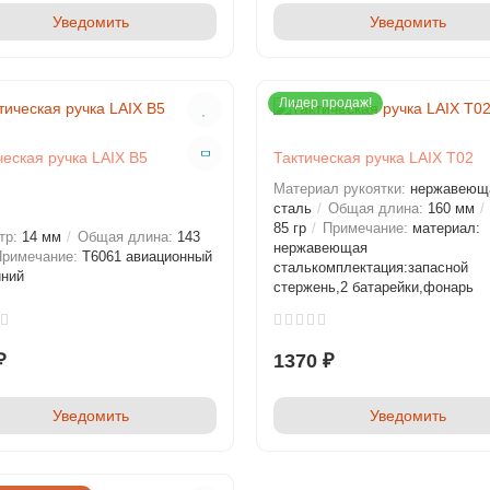
Уведомить
Уведомить
Лидер продаж!
ческая ручка LAIX B5
Тактическая ручка LAIX T02
Материал рукоятки:
нержавеющ
сталь
Общая длина:
160 мм
85 гр
Примечание:
материал:
тр:
14 мм
Общая длина:
143
нержавеющая
римечание:
T6061 авиационный
сталькомплектация:запасной
ний
стержень,2 батарейки,фонарь
₽
1370 ₽
Уведомить
Уведомить