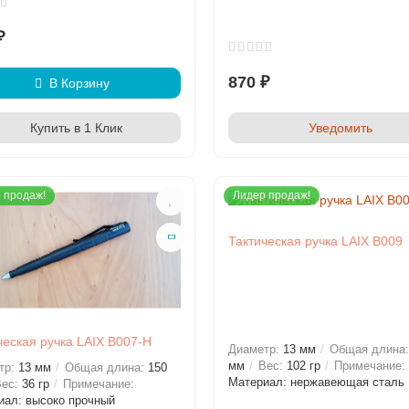
₽
870 ₽
В Корзину
Уведомить
Купить в 1 Клик
 продаж!
Лидер продаж!
Тактическая ручка LAIX B009
ческая ручка LAIX B007-H
Диаметр:
13 мм
Общая длина
мм
Вес:
102 гр
Примечание:
тр:
13 мм
Общая длина:
150
Материал: нержавеющая сталь
ес:
36 гр
Примечание:
иал: высоко прочный