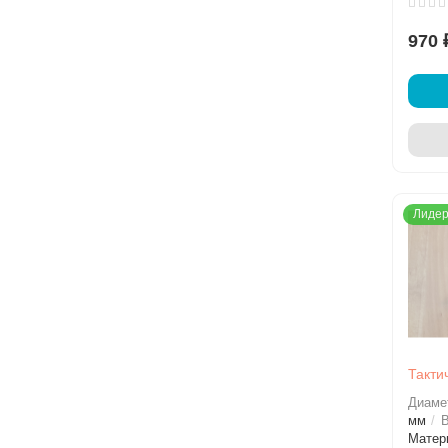
970 
Лидер
Такти
Диаме
мм
В
Матер