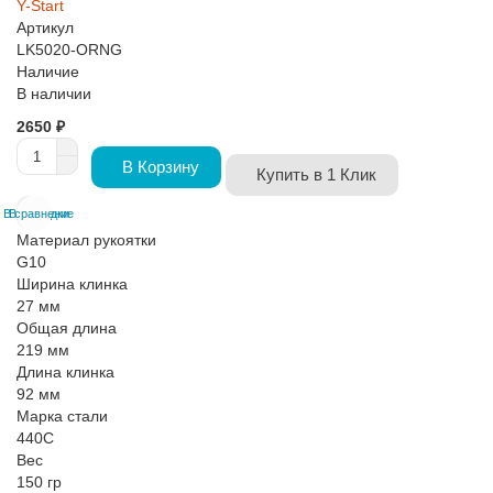
Y-Start
Артикул
LK5020-ORNG
Наличие
В наличии
2650 ₽
В Корзину
Купить в 1 Клик
В сравнение
В закладки
Материал рукоятки
G10
Ширина клинка
27 мм
Общая длина
219 мм
Длина клинка
92 мм
Марка стали
440C
Вес
150 гр