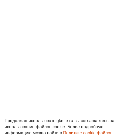
Купить в 1 Клик
Нож складной Y-Start LK5026 blue
2600 ₽
В Корзину
Купить в 1 Клик
Продолжая использовать gknife.ru вы соглашаетесь на
использование файлов cookie. Более подробную
информацию можно найти в
Политике cookie файлов