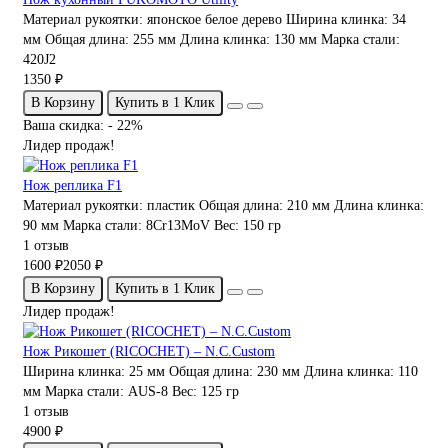
Материал рукоятки:
японское белое дерево
Ширина клинка:
34
мм
Общая длина:
255 мм
Длина клинка:
130 мм
Марка стали:
420J2
1350 ₽
В Корзину
Купить в 1 Клик
Ваша скидка: - 22%
Лидер продаж!
Нож реплика F1
Материал рукоятки:
пластик
Общая длина:
210 мм
Длина клинка:
90 мм
Марка стали:
8Cr13MoV
Вес:
150 гр
1 отзыв
1600 ₽
2050 ₽
В Корзину
Купить в 1 Клик
Лидер продаж!
Нож Рикошет (RICOCHET) – N.C.Custom
Ширина клинка:
25 мм
Общая длина:
230 мм
Длина клинка:
110
мм
Марка стали:
AUS-8
Вес:
125 гр
1 отзыв
4900 ₽