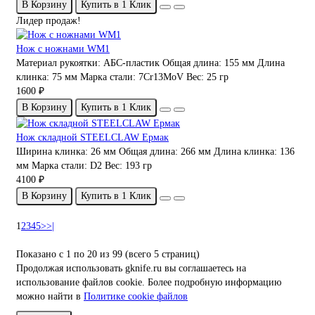
В Корзину
Купить в 1 Клик
Лидер продаж!
Нож с ножнами WM1
Материал рукоятки:
АБС-пластик
Общая длина:
155 мм
Длина
клинка:
75 мм
Марка стали:
7Cr13MoV
Вес:
25 гр
1600 ₽
В Корзину
Купить в 1 Клик
Нож складной STEELCLAW Ермак
Ширина клинка:
26 мм
Общая длина:
266 мм
Длина клинка:
136
мм
Марка стали:
D2
Вес:
193 гр
4100 ₽
В Корзину
Купить в 1 Клик
1
2
3
4
5
>
>|
Показано с 1 по 20 из 99 (всего 5 страниц)
Продолжая использовать gknife.ru вы соглашаетесь на
использование файлов cookie. Более подробную информацию
можно найти в
Политике cookie файлов