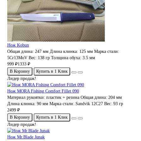
Нож Kobun
Общая длина:
247 мм
Длина клинка:
125 мм
Марка стали:
5Cr13MoV
Вес:
138 гр
Толщина обуха:
3.5 мм
999 ₽
1333 ₽
В Корзину
Купить в 1 Клик
Лидер продаж!
Нож MORA Fishing Comfort Fillet 090
Материал рукоятки:
пластик + резина
Общая длина:
204 мм
Длина клинка:
90 мм
Марка стали:
Sandvik 12C27
Вес:
93 гр
2499 ₽
В Корзину
Купить в 1 Клик
Лидер продаж!
Нож Mr.Blade Junak