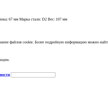
инка:
67 мм
Марка стали:
D2
Вес:
107 мм
зование файлов cookie. Более подробную информацию можно най
акции.
сности