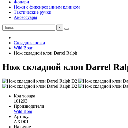
Фонари
Ножи с фиксированным клинком
Тактические ручки
Аксессуары
×
Складные ножи
Wild Boar
Нож складной клон Darrel Ralph
Нож складной клон Darrel Ra
Код товара
101293
Производители
Wild Boar
Артикул
AXD01
Наличие