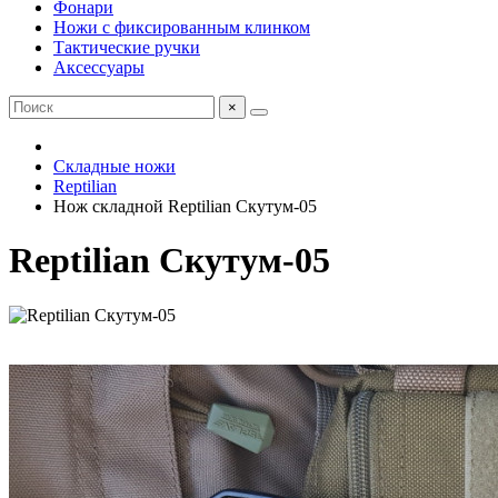
Фонари
Ножи с фиксированным клинком
Тактические ручки
Аксессуары
×
Складные ножи
Reptilian
Нож складной Reptilian Скутум-05
Reptilian Скутум-05