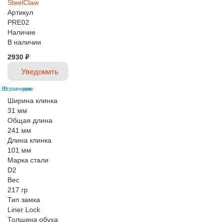
SteelClaw
Артикул
PRE02
Наличие
В наличии
2930 ₽
Уведомить
В сравнение
В закладки
Ширина клинка
31 мм
Общая длина
241 мм
Длина клинка
101 мм
Марка стали
D2
Вес
217 гр
Тип замка
Liner Lock
Толщина обуха