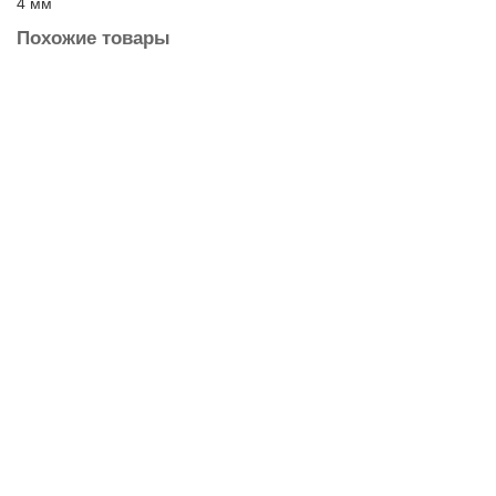
4 мм
Похожие товары
Нож складной Steelclaw Сёгун-02
3990 ₽
В Корзину
Купить в 1 Клик