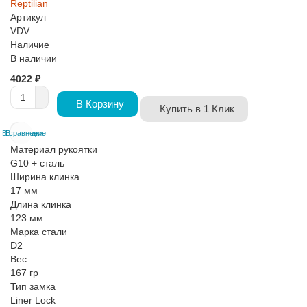
Reptilian
Артикул
VDV
Наличие
В наличии
4022 ₽
В Корзину
Купить в 1 Клик
В сравнение
В закладки
Материал рукоятки
G10 + сталь
Ширина клинка
17 мм
Длина клинка
123 мм
Марка стали
D2
Вес
167 гр
Тип замка
Liner Lock