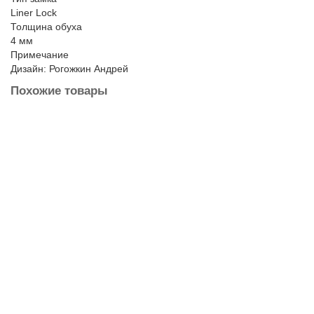
Liner Lock
Толщина обуха
4 мм
Примечание
Дизайн: Рогожкин Андрей
Похожие товары
Лидер продаж!
Нож складной Endura Черная Black
1650 ₽
В Корзину
Купить в 1 Клик
Лидер продаж!