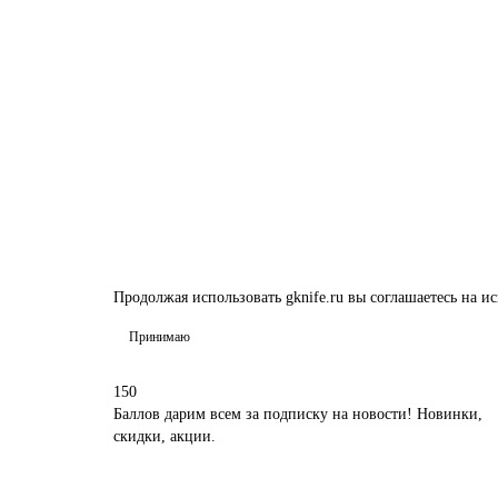
Нож складной Bugout 535 аллюминий черный реплика
Материал рукоятки:
алюминий
Ширина клинка:
25 мм
О
1999 ₽
В Корзину
Продолжая использовать gknife.ru вы соглашаетесь на
Принимаю
150
Баллов дарим всем за подписку на новости! Новинки,
скидки, акции.