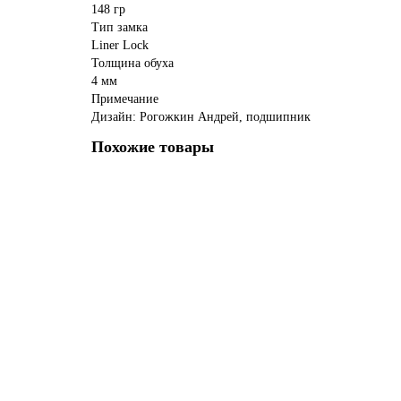
148 гр
Тип замка
Liner Lock
Толщина обуха
4 мм
Примечание
Дизайн: Рогожкин Андрей, подшипник
Похожие товары
Ваша скидка: - 17%
Лидер продаж!
Нож складной Para Liner Camo
Материал рукоятки:
G10
Ширина клинка:
30 мм
Общая 
1499 ₽
1800 ₽
В Корзину