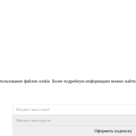
бщая длина:
190 мм
Длина клинка:
82 мм
Марка стали:
D2
 использование файлов cookie. Более подробную информацию можно найт
Оформить подписку