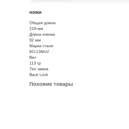
ножи
Общая длина
218 мм
Длина клинка
92 мм
Марка стали
8Cr13MoV
Вес
113 гр
Тип замка
Back Lock
Похожие товары
Лидер продаж!
Нож складной Native Orange
Материал рукоятки:
G10
Общая длина:
172 мм
Длин