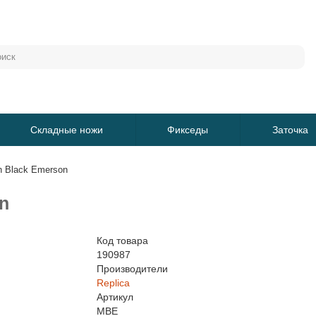
Складные ножи
Фикседы
Заточка
h Black Emerson
n
Код товара
190987
Производители
Replica
Артикул
MBE