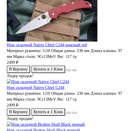
Нож складной Native Chief C244 красный red
Материал рукоятки:
G10
Общая длина:
230 мм
Длина клинка:
97
мм
Марка стали:
9Cr13MoV
Вес:
117 гр
2499 ₽
В Корзину
Купить в 1 Клик
Лидер продаж!
Нож складной Native Chief C244
Материал рукоятки:
G10
Общая длина:
230 мм
Длина клинка:
97
мм
Марка стали:
9Cr13MoV
Вес:
117 гр
2499 ₽
В Корзину
Купить в 1 Клик
Лидер продаж!
Нож складной Broken Skull Black черный