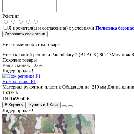
Рейтинг
Я прочитал(а) и согласен(на) с условиями
Политика безопа
Отправить свой отзыв
Нет отзывов об этом товаре.
Нож складной реплика Paramilitary 2 (BLACK)
8Cr13Mov
нож R
Похожие товары
Ваша скидка: - 22%
Лидер продаж!
Нож реплика F1
Материал рукоятки:
пластик
Общая длина:
210 мм
Длина клинк
1 отзыв
1600 ₽
2050 ₽
В Корзину
Купить в 1 Клик
Лидер продаж!