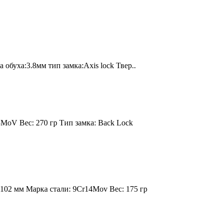
обуха:3.8мм тип замка:Axis lock Твер..
3MoV
Вес:
270 гр
Тип замка:
Back Lock
102 мм
Марка стали:
9Cr14Mov
Вес:
175 гр